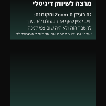
מרצה לשיווק דיגיטלי
גם בעידן ה-Zoom והקורונה:
חייב לציין שאף אחד בעולם לא נערך
למשבר הזה ולא היה שום צפי למכה
שהגיעה. די במהרה אפשר לומר שהמכללה
התאימה את עצמה ללימוד אונליין.
חומרי הלימוד והתרגולים הותאמו במהרה
ללימודים מרחוק ונראה כי מכללת האקריו
הצליחה לבלום את המשבר שפקד כל כך
הרבה חברות מרחבי העולם. שביעות הרצון
של התלמידים היא ברוב המוחלט של
המקרים חיובית ונשמעו לא מעט הצעות
ללימוד עתידי מרחוק, גם לאחר המשבר
הנוכחי.