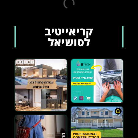
קריאייטיב
לסושיאל