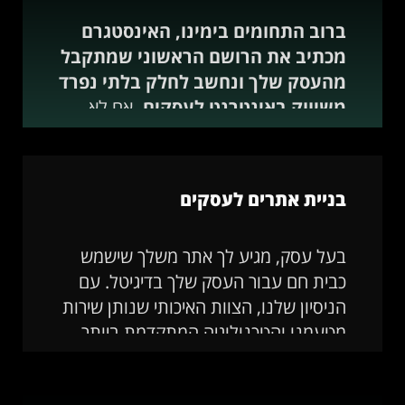
ברוב התחומים בימינו, האינסטגרם
מכתיב את הרושם הראשוני שמתקבל
מהעסק שלך ונחשב לחלק בלתי נפרד
משיווק באינטרנט לעסקים.
אם לא
תראו פעילות, מיתוג וגיוון אתם כמעט ולא
קיימים, בטח ביחס לשוק המוצף.
בניית אתרים לעסקים
קידום ברשתות חברתיות מגדיל
מכירות באופן עקיף.
גם מבלי ליצור
ולתחזק קמפיין ממומן, אפשר להעריך
בעל עסק, מגיע לך אתר משלך שישמש
באופן כמעט מדויק כמה לקוחות השגתם
כבית חם עבור העסק שלך בדיגיטל. עם
בפועל באמצעות הנוכחות שלכם
הניסיון שלנו, הצוות האיכותי שנותן שירות
באינסטגרם ובכלל איך השפיע עליכם
מטעמנו והטכנולוגיה המתקדמת ביותר
קידום פלטפורמות ה-Social.
שברשותנו נוכל לבנות עבורך את האתר
עליו תמיד חלמת.
פרופיל עסקי מספק נתונים ומגמות