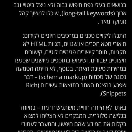
בנושאים בעלי נפח חיפוש גבוה ולא ניצל ביטויי זנב
ארוך (long-tail keywords), שיכלו למשוך קהל
ממוקד מאוד.
התגלו ליקויים טכניים במרכיבים חיוניים לקידום:
תיאורי מטא חסרים או שגויים, תגיות HTML לא
תקניות, חוסר קישורים פנימיים לוגיים, קישורים
חיצוניים שבורים, ושימוש בתוספים מיושנים שפגעו
במהירות טעינת האתר. בנוסף, לא הייתה הטמעה
נכונה של סכמות (schema markup) – דבר
שפגע בהצגת האתר בתוצאות עשירות (Rich
Snippets).
באתר לא הייתה חוויית משתמש זורמת – במיוחד
בגלישה סלולרית. המבקרים לא הצליחו למצוא
בקלות את המידע שהם חיפשו, והמעבר לעמודי
יצירת קשר או רכישה היה לא אינטואיטיבי. תפריטי