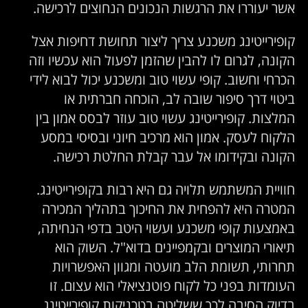
אשר יעוררו את הרגשות הנכונים הנחוצים לרכישה.
קופירייטינג משכנע צריך ליצור תחושת דחיפות אצל
הקונה, לגרום לו להבין שהזמן לפעול הוא עכשיו וזה
הכרחי וחשוב. קופי עשוי טוב ומשכנע יכול לבוא לידי
ביטוי דרך סיפור שובה לב, הוכחה חברתית או
המלצות. קופירייטינג עשוי טוב עוזר לבסס אמון בין
הלקוח לעסק. אמון הוא מרכיב חיוני ובסיסי במסע
הקונה ובקידומו אל עבר קבלת החלטת רכישה.
חוויית המשתמש תלויה גם היא רבות בקופירייטינג.
המטרה היא להפחית את החיכוך בתהליך המכירה
באמצעות קופי משכנע ועשוי היטב בדפי הנחיתה,
תיאורי המוצרים ובקמפיינים בדוא"ל. השוק הוא
תחרותי, תשומת הלב מועטה ומגוון האפשרויות
העומדות בפני כל לקוח פוטנציאלי הוא עצום. זו
בדיוק הסיבה לכך ששליטה בטכניקות קופירייטינג