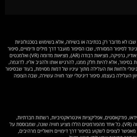
 שבו לא מדובר רק בכתיבה או בשיחה, אלא בשימוש בטכנולוגיות
וד לסיפור המסורתי, שבו הסיפור מועבר דרך מילים ודימויים, סיפור
דיגיטלי מאפשר שילוב של אמצעי מדיה שונים – וידאו, אודיו, גרפיקה, מציאות רבודה (AR), מציאות מדומה (VR) ואלמנטים
 בסיפור, אלא להיות חלק ממנו, להרגיש אותו ולהגיב אליו. לדוגמה,
יטלי ולחוות את העלילה מתוך עיניו של דמות מסוימת, בעוד שבסיפור
ן העלילה בעצמו. סיפור דיגיטלי יוצר חוויה עשירה, שבה הצופה
וידאו, פודקאסטים, אפליקציות אינטראקטיביות, רשתות חברתיות,
משחקים דיגיטליים, מציאות רבודה (AR) ומציאות מדומה (VR). כל אחד מהפורמטים הללו מציע חוויה שונה, שמבוססת על
לי מאפשר לצופים לשקוע בסיפור דרך דימויים ויזואליים מרהיבים,