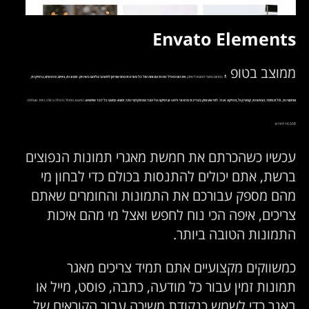
Envato Elements
ממוצב בטופ
🔝
בתחום מאגרי תמונות לשיווק.
אינווטו מכיל כמות עצומה של כל סוגי התכנים שניתן לחשוב עליהם בשיווק: תמונות, גיפים, סרטונים, גרפיקות,
אנימציות, תלת מימד, הנפשות, קטעי קול, מוזיקה ועוד. למי שעוסק בעריכת סרטוני וידאו וגרפיקה על הצד המתקדם יותר, ימצא כמעט כל דבר שיחפש.
התענוג מתחיל בחבילה הזולה ביותר שעלותה
16.50$ לחודש.
עכשיו כשהכרתם את חמשת מאגרי תמונות הנפוצים
ברשת, אתם יכולים להתנסות בכולם כדי לבחון מי
מהם מספק עבורכם את התמונות והחומרים שאתם
צריכים, איפה הכי נוח לחפש ואצל מי מהם איכות
התמונות הטובה ביותר.
כמשווקים מקצועיים אתם תמיד צריכים מאגר
תמונות זמין עבור כל מודעה, כתבה, פוסט, מייל או
באנר כדי לשמש כנקודת משיכה עבור הקוראים של