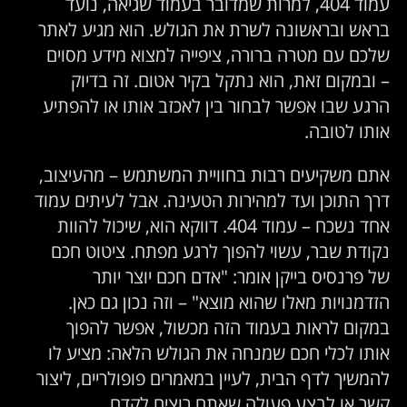
עמוד 404, למרות שמדובר בעמוד שגיאה, נועד
בראש ובראשונה לשרת את הגולש. הוא מגיע לאתר
שלכם עם מטרה ברורה, ציפייה למצוא מידע מסוים
– ובמקום זאת, הוא נתקל בקיר אטום. זה בדיוק
הרגע שבו אפשר לבחור בין לאכזב אותו או להפתיע
אותו לטובה.
אתם משקיעים רבות בחוויית המשתמש – מהעיצוב,
דרך התוכן ועד למהירות הטעינה. אבל לעיתים עמוד
אחד נשכח – עמוד 404. דווקא הוא, שיכול להוות
נקודת שבר, עשוי להפוך לרגע מפתח. ציטוט חכם
של פרנסיס בייקן אומר: "אדם חכם יוצר יותר
הזדמנויות מאלו שהוא מוצא" – וזה נכון גם כאן.
במקום לראות בעמוד הזה מכשול, אפשר להפוך
אותו לכלי חכם שמנחה את הגולש הלאה: מציע לו
להמשיך לדף הבית, לעיין במאמרים פופולריים, ליצור
קשר או לבצע פעולה שאתם רוצים לקדם.