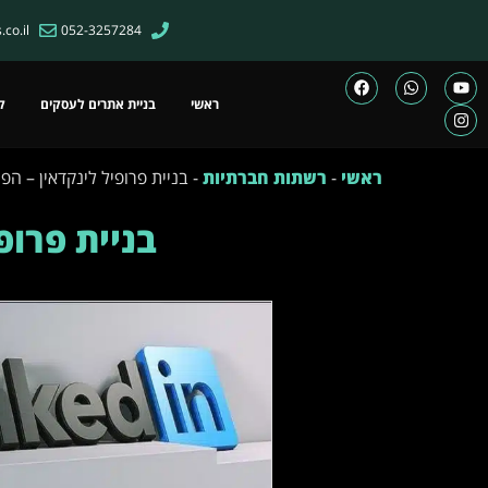
co.il
052-3257284
ראשי
בניית אתרים לעסקים
ק
ראשי
-
רשתות חברתיות
-
בניית פרופיל לינקדאין – ה
בניית פרופ