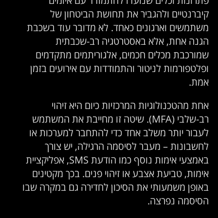
תרונות וכלים שנועדו להתמודד עם איומים
יברנטיים ולהגביר את תחושת הביטחון של
שתמשים וארגונים כאחד. לא מדובר עוד בשכבת
גנה אחת, אלא באסטרטגיה רב-שכבתית
מורכבת מכלים חכמים, אלגוריתמים מתקדמים
פלטפורמות לניטור והתמודדות עם אירועים בזמן
מת.
חת מהטכנולוגיות המרכזיות כיום היא זיהוי
רב-שלבי (MFA). שיטה זו מחייבת את המשתמש
עבור יותר משלב אחד כדי להתחבר למערכות או
חשבונות – מעבר לסיסמה הרגילה, יש צורך
באמצעי אימות נוסף כמו הודעת SMS, אפליקציית
ימות, טביעת אצבע או זיהוי פנים. בכך מקטינים
אופן משמעותי את הסיכון לחדירה גם במקרה שבו
סיסמה נפרצה.