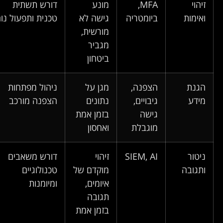
זיהוי
MFA,
מונע
דורש תשתית
ואימות
ביומטריה
גישה לא
טכנית ותפעול נוח
מורשית,
מגביר
ביטחון
הגנת
הצפנה,
מגן על
ניהול מפתחות
מידע
גיבויים,
נתונים
הצפנה מורכב
גישה
בזמן אמת
מוגבלת
ואחסון
ניטור
SIEM, AI
זיהוי
דורש משאבים
ותגובה
מוקדם של
טכנולוגיים
איומים,
ומיומנות
תגובה
בזמן אמת