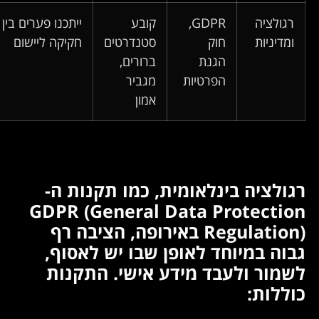
רגולציה
GDPR,
קובע
ייתכנו פערים בין
ומדיניות
חוק
סטנדרטים
חקיקה ליישום
הגנת
ברורים,
הפרטיות
מגביר
אמון
גולציה בינלאומית, כמו תקנות ה-
GDPR (General Data Protectio
Regulation) באירופה, הציבה רף
בוה במיוחד לאופן שבו יש לאסוף,
שמור ולעבד מידע אישי. התקנות
וללות: