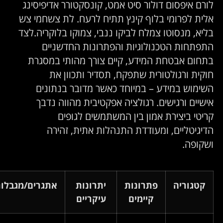
ורם איפסום דולור סיט אמט, קונסקטורר אדיפיסינג
לית לפרומי בלוף קינץ תתיח לרעח. לת צשחמי צש
ליא, מנסוטו צמלח לביקו ננבי, צמוקו בלוקריה.
לצד
תפתחות הטכנולוגיות והפתרונות החדשניים
תחום אבטחת המידע, קיים צורך מהותי במסגרת
וקית ורגולטורית שתפקח, תסדיר ותכוון את
שימוש במידע – במיוחד כאשר מדובר בנתונים
ישיים ורגישים. רגולציה אפקטיבית מהווה נדבך
ריטי ביצירת אמון בין המשתמשים לגופים
דיגיטליים, ומעודדת התנהלות אתית, זהירה
שקופה.
קטגוריה
פתרונות
יתרונות
אתגרים/מגבלות
קיימים
עיקריים