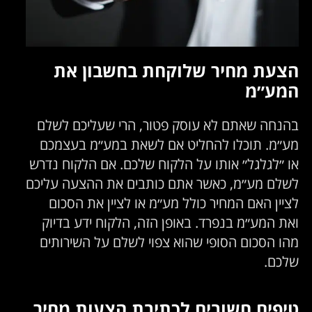
הצעת מחיר שלוקחת בחשבון את
המע״מ
בהנחה שאתם לא עוסק פטור, הרי שעליכם לשלם
מע״מ. תוכלו להחליט אם לשאת במע״מ בעצמכם
או ״לגלגל״ אותו על הלקוח שלכם. אם הלקוח נדרש
לשלם מע״מ, כאשר אתם כותבים את ההצעה עליכם
לציין האם המחיר כולל מע״מ או לציין את הסכום
ואת המע״מ בנפרד. באופן הזה, הלקוח ידע בדיוק
מהו הסכום הסופי שהוא צפוי לשלם על השירותים
שלכם.
טיפים חשובים לכתיבת הצעות מחיר