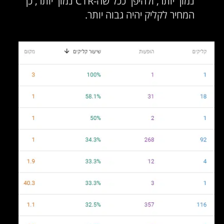
נמוך יותר, ולהיפך ככל שה-CTR נמוך יותר, כך
המחיר לקליק יהיה גבוה יותר.