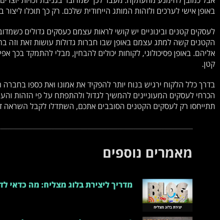
אבל כמובן להימנע מהעתקה. מעבר לכך שמדובר בגניבת זכויות יוצרים,
באופן אישי לערכים ולזהות המותג הייחודית שלכם. רק כך תוכלו ליצור
לעסקים קטנים ובינוניים יש קושי לראות עצמם כעסקים גדולים כשמדו
הקטנים קשה למתג עצמם באופן שבו חברות גדולות עושות זאת וזה ב
אליהם. באופן פסיכולוגי, לקוחות יכולים להבחין, מבלי להתמקד בכך אפי
קטן.
בדרך כלל הלקוח ירגיש בנוח יותר להפקיד את אמונו ואת כספו בחברה 
הכרחי לעסקים המעוניינים להמשיך לגדול ולהתפתח על פי הזהות וה
תתייחסו רק לעסקים הקטנים הסובבים אתכם, השתדלו לקבל השראה דו
מאמרים נוספים
מדריך ליצירת בלוג מצליח: מה כדאי לד