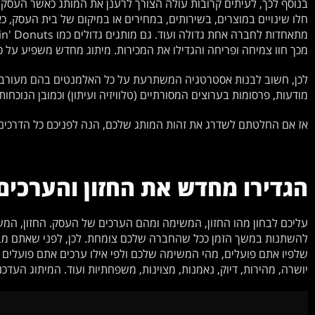
בנוסף לכך, לעיתים קרובות עולה הצורך לרענן את המותג כאשר העסק מ
חלו שינויים במוצרים, בשירותים, במחירים או במיקום של בית העסק, כ
מכך חוו צמיחה ופריחה והגדילו את המכירות. מיתוג מחדש משפיע ע
לכן, חשוב לבנות אסטרטגיה המשתרעת על כל האלמנטים בהם מעורב המ
מודעות, פרסומות בערוצים המסורתיים (טלוויזיה ועיתון) וכמובן הנוכחו
אז אם החלטתם לשדרג את זהות המותג שלכם, הנה לפניכם כל הדרכים
הגדירו מחדש את החזון והערכים
עליכם לבחון מהו החזון, המשימה ומהם הערכים של העסק. החזון, המ
להשתנות במשך הזמן ככל שהחברה שלכם צומחת. לכן, לפני שאתם מבצ
שלפיו אתם פועלים, מהי המשימה שלכם ולפי אילו ערכים אתם פועלים כ
יושרה, מהירות, דיוק, נאמנות, מצוינות, משפחתיות ועוד. המיתוג העדכ