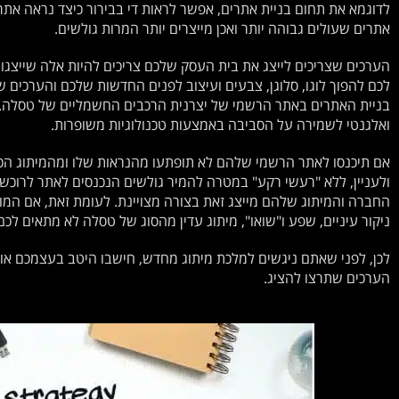
לדוגמא את תחום בניית אתרים, אפשר לראות די בבירור כיצד נראה אתר 
אתרים שעולים גבוהה יותר ואכן מייצרים יותר המרות גולשים.
הערכים שצריכים לייצג את בית העסק שלכם צריכים להיות אלה שייצגו
לכם להפוך לוגו, סלוגן, צבעים ועיצוב לפנים החדשות שלכם והערכים 
בניית האתרים באתר הרשמי של יצרנית הרכבים החשמליים של טסלה. 
ואלגנטי לשמירה על הסביבה באמצעות טכנולוגיות משופרות.
אם תיכנסו לאתר הרשמי שלהם לא תופתעו מהנראות שלו ומהמיתוג הכל
ולעניין, ללא "רעשי רקע" במטרה להמיר גולשים הנכנסים לאתר לרוכשי
החברה והמיתוג שלהם מייצג זאת בצורה מצויינת. לעומת זאת, אם המות
ניקור עיניים, שפע ו"שואו", מיתוג עדין מהסוג של טסלה לא מתאים לכם
לכן, לפני שאתם ניגשים למלכת מיתוג מחדש, חישבו היטב בעצמכם או
הערכים שתרצו להציג.