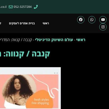
co.il
052-3257284
ראשי
בניית אתרים לעסקים
ק
ראשי
-
עולם השיווק הדיגיטלי
-
קנבה / קנווה: המדרי
קנבה / קנווה: