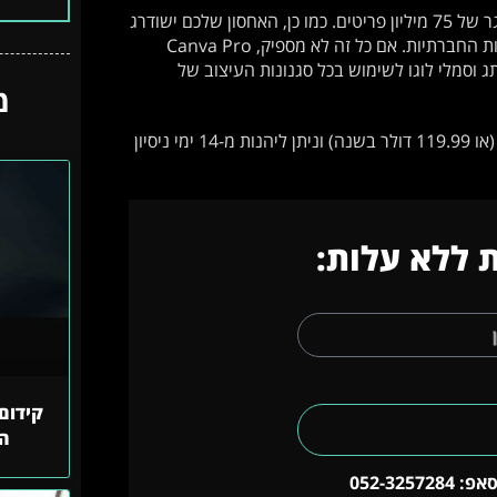
בנוסף, תוכלו לבחור תמונות פרימיום, סרטונים, אודיו וגרפיקה מתוך מאגר של 75 מיליון פריטים. כמו כן, האחסון שלכם ישודרג
ל-100 ג'יגה, ותיפתח בפניכם האפשרות לתזמן פוסטים שיצרתם לרשתות החברתיות. אם כל זה לא מספיק, Canva Pro
וסמלי לוגו לשימוש בכל סגנונות העיצוב של
מ
העלות של השירות בתשלום של קנבה / קנווה הוא 12.99 דולר בחודש (או 119.99 דולר בשנה) וניתן ליהנות מ-14 ימי ניסיון
 ללא עלות:
קידום 
הח
052-325728