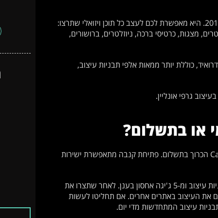
קנבה / קנווה (Canva) היא פלטפורמה לעיצוב גרפי שהושקה בשנת 2013. היא מאפשרת לכם לעצב כל תוכן ויזואלי שתרצו:
ים, מצגות, כרטיסי ברכה, ניוזלטרים, ברושורים,
שיש לה אתר אינטרנט וזמינה גם כאפליקציה ל-IOS ולאנדרואיד, כוללת יותר ממאות אלפי תבניות עיצוב,
ה
יצוב גרפי אונליין.
י או בתשלום?
קנווה מספקת שירות ללא תשלום לצד אפשרות לשדרג למנוי Canva Pro הכרוך בתשלום. פתיחת קנבה מתאפשרת ישירות
במסגרת השימוש החינמי בקנבה /קנווה תוכלו ליהנות מ-250 אלף תבניות עיצוב ומ-5 ג'יגה אחסון בענן. לאחר שתצרו את
ם את העיצוב באתרים אחרים. אם תחליטו לעשות