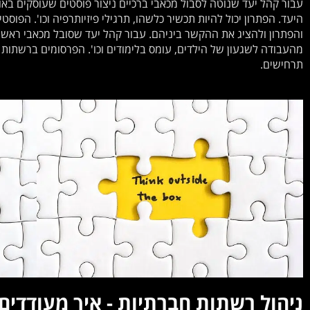
עבור קהל יעד שנוטה לסבול מכאבי ברכיים ניצור פוסטים שעוסקים באו
היעד. הפתרון יכול להיות תכשיר כלשהו, תרגילי פיזיותרפיה וכו'. הפוס
והפתרון ולהציג את ההקשר ביניהם. עבור קהל יעד שסובל מכאבי ראש 
מהעבודה לשגעון של הילדים, עומס בלימודים וכו'. הפרסומים ברשתות 
תרחישים.
ניהול רשתות חברתיות - איך מעודדים