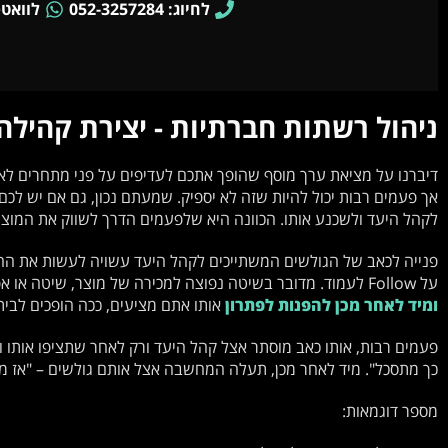
לחיוג: 052-3257284
לוואטסאפ: 4
ניהול רשתות חברתיות - יצירת קהילה
דיברנו על מציאת ערך מוסף שהופך אתכם לעדיפים על פני מתחרים לא 
אך פעמים רבות יכול להיות שזה לא יספיק. שמעתם נכון, גם אם יש לכם
לקהל היעד ולשכנע אותו. הכוונה היא שלפעמים הדרך לשווק את המוצ
פנייה לכאב של הגולשים המשתייכים לקהל היעד עשויה לעשות את הה
על Follow לעמוד. מדובר בשיטה נפוצה למכירה של מוצר, שיטה או אפילו רעיון.
ומיד לאחר מכן להפנות לפתרון
אותו אתם מציעים, ככה הופכים לבית
פעמים רבות, אותו כאב מוסתר אצל קהל היעד ורק לאחר שתציפו אותו ותעל
כך מתסכל". מיד לאחר מכן, תעלה המחשבה אצל אותם גולשים – "אז מ
מספר דוגמאות: