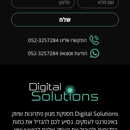
שלח
התקשרו אלינו 052-3257284
הודעת ווטצאפ 052-3257284
Digital Solutions מספקת מגוון פתרונות שיווק
באינטרנט לעסקים. נסייע לכם להגדיל את כמות
הלקוחות ולהוביל את העסק שלכם לביצועי שיא.